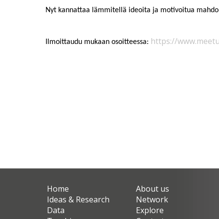
Nyt kannattaa lämmitellä ideoita ja motivoitua mahdol
https://www.meet
Ilmoittaudu mukaan osoitteessa:
Home
About us
Ideas & Research
Network
Data
Explore