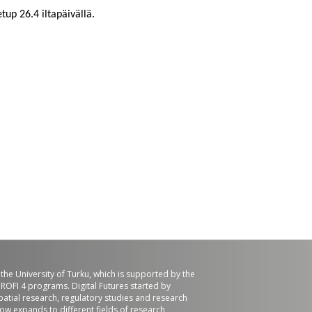
up 26.4 iltapäivällä.
f the University of Turku, which is supported by the
ROFI 4 programs. Digital Futures started by
patial research, regulatory studies and research
now expands to different fields of research