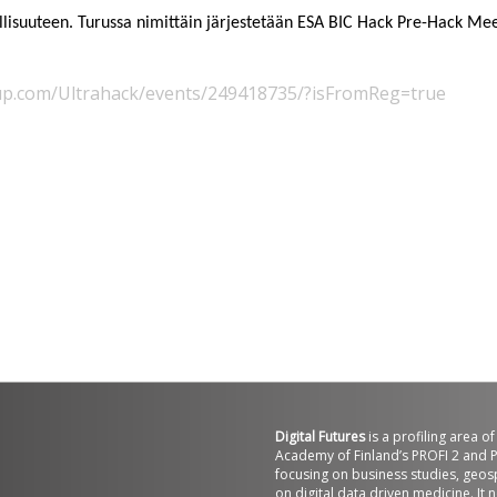
lisuuteen. Turussa nimittäin järjestetään ESA BIC Hack Pre-Hack Meet
up.com/Ultrahack/events/249418735/?isFromReg=true
Digital Futures
is a profiling area o
Academy of Finland’s PROFI 2 and P
focusing on business studies, geos
on digital data driven medicine. It 